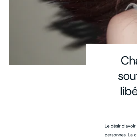
Cha
sou
lib
Le désir d’avo
personnes. La c