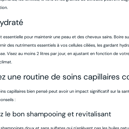
ion.
hydraté
st essentielle pour maintenir une peau et des cheveux sains. Boire 
rnir des nutriments essentiels à vos cellules ciliées, les gardant hyd
sse. Visez au moins 2 litres par jour, en ajustant en fonction de votr
climat.
ez une routine de soins capillaires 
ns capillaires bien pensé peut avoir un impact significatif sur la sa
onseils :
z le bon shampooing et revitalisant
shampoings doux et sans sulfates qui n’enlèvent pas les huiles natur