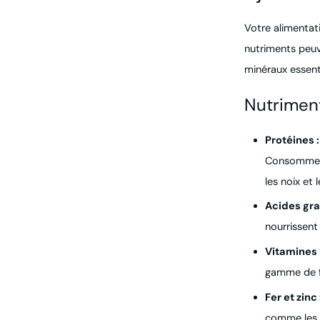
Votre alimentati
nutriments peuv
minéraux essenti
Nutriment
Protéines :
Consommer s
les noix et
Acides gr
nourrissent 
Vitamines
gamme de fr
Fer et zinc 
comme les é