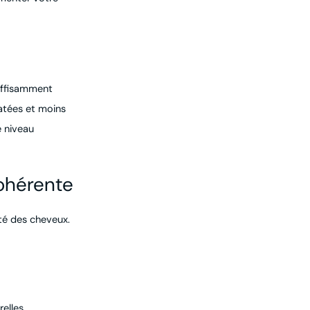
suffisamment
ratées et moins
e niveau
cohérente
nté des cheveux.
elles.