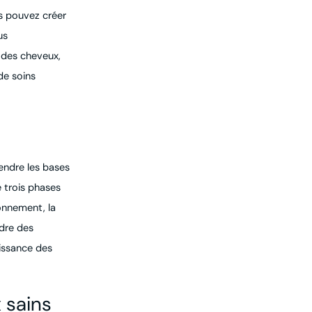
s pouvez créer
us
 des cheveux,
de soins
endre les bases
 trois phases
ronnement, la
ndre des
issance des
 sains