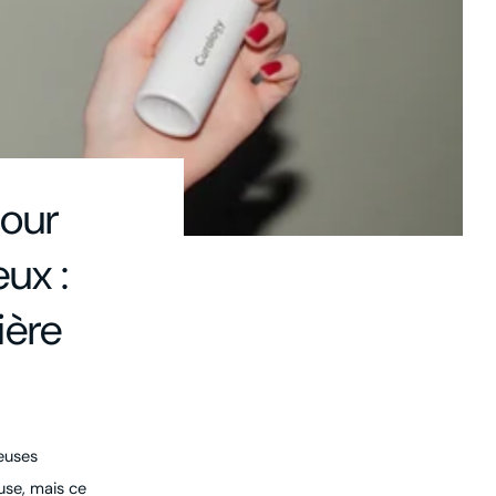
pour
ux :
ière
euses
use, mais ce