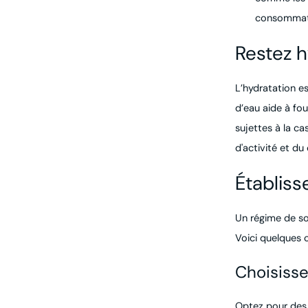
consommat
Restez 
L’hydratation e
d’eau aide à fou
sujettes à la ca
d'activité et du 
Établiss
Un régime de soi
Voici quelques c
Choisisse
Optez pour des 