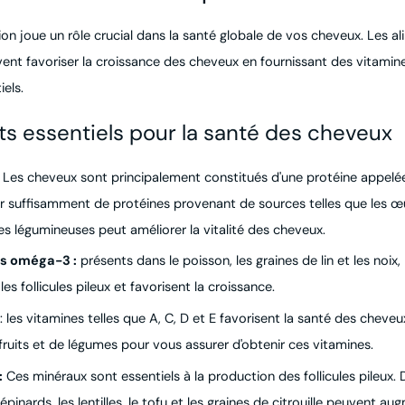
on joue un rôle crucial dans la santé globale de vos cheveux. Les al
ent favoriser la croissance des cheveux en fournissant des vitamin
els.
s essentiels pour la santé des cheveux
Les cheveux sont principalement constitués d'une protéine appelée
uffisamment de protéines provenant de sources telles que les œuf
 les légumineuses peut améliorer la vitalité des cheveux.
as oméga-3 :
présents dans le poisson, les graines de lin et les noix
les follicules pileux et favorisent la croissance.
: les vitamines telles que A, C, D et E favorisent la santé des cheveu
uits et de légumes pour vous assurer d'obtenir ces vitamines.
:
Ces minéraux sont essentiels à la production des follicules pileux.
pinards, les lentilles, le tofu et les graines de citrouille peuvent a