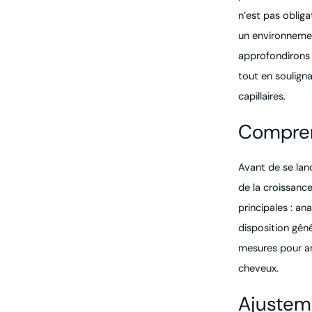
n’est pas oblig
un environnemen
approfondirons 
tout en souligna
capillaires.
Compren
Avant de se lan
de la croissanc
principales : an
disposition géné
mesures pour am
cheveux.
Ajustem