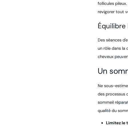
follicules pile
revigorer tout v
Équilibre
Des séances d'e
un rôle dans la
cheveux peuven
Un somme
Ne sous-estimez
des processus d
sommeil réparat
qualité du somm
Limitez le