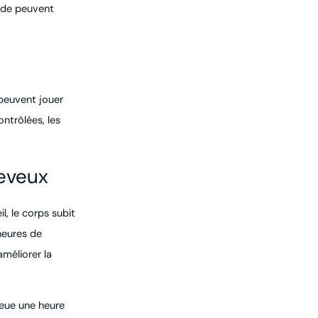
pide peuvent
 peuvent jouer
ntrôlées, les
heveux
, le corps subit
heures de
méliorer la
bleue une heure