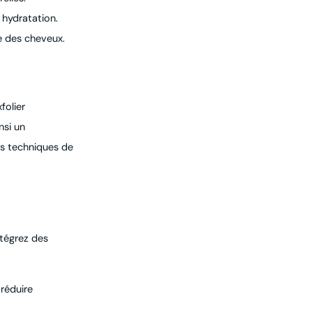
 hydratation.
e des cheveux.
folier
nsi un
es techniques de
ntégrez des
 réduire