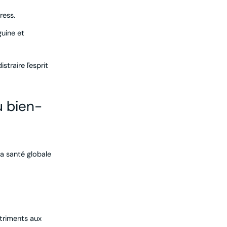
ress.
guine et
traire l'esprit
u bien-
a santé globale
utriments aux