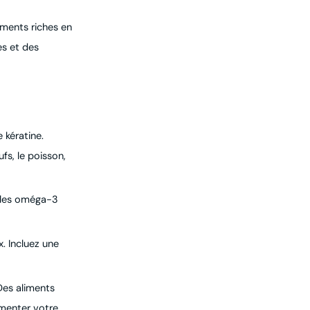
iments riches en
es et des
 kératine.
s, le poisson,
, les oméga-3
x. Incluez une
 Des aliments
ugmenter votre